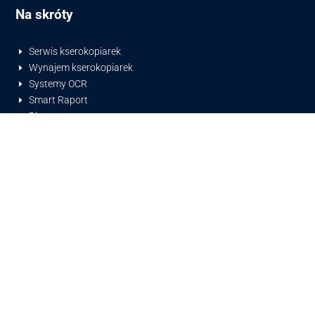
Na skróty
Serwis kserokopiarek
E
Wynajem kserokopiarek
E
Systemy OCR
E
Smart Raport
E
Blog
E
O Nas
E
Formularz zgłoszeniowy
E
Kontakt
E
Sterowniki
Sterowniki Konica Minolta
E
Sterowniki Develop
E
Jak instalować?
E
Wyszukiwarki sterowników
E