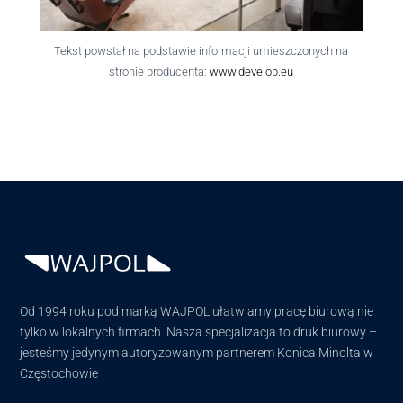
Tekst powstał na podstawie informacji umieszczonych na
stronie producenta:
www.develop.eu
Od 1994 roku pod marką WAJPOL ułatwiamy pracę biurową nie
tylko w lokalnych firmach. Nasza specjalizacja to druk biurowy –
jesteśmy jedynym autoryzowanym partnerem Konica Minolta w
Częstochowie