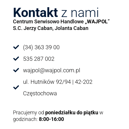
Kontakt
z nami
Centrum Serwisowo Handlowe „
WAJPOL
”
S.C. Jerzy Caban, Jolanta Caban
(34) 363 39 00

535 287 002

wajpol@wajpol.com.pl

ul. Hutników 92/94 | 42-202

Częstochowa
Pracujemy od
poniedziałku do piątku
w
godzinach:
8:00-16:00