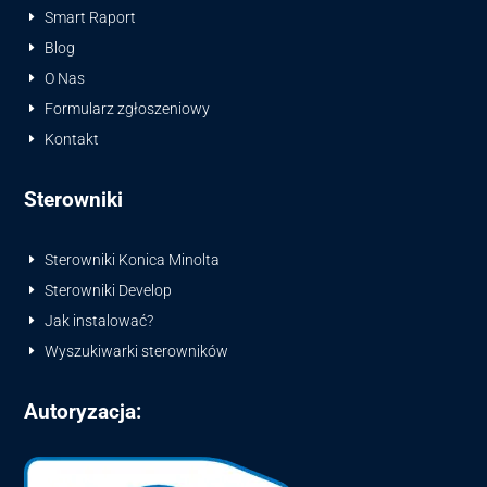
Smart Raport
E
Blog
E
O Nas
E
Formularz zgłoszeniowy
E
Kontakt
E
Sterowniki
Sterowniki Konica Minolta
E
Sterowniki Develop
E
Jak instalować?
E
Wyszukiwarki sterowników
E
Autoryzacja: