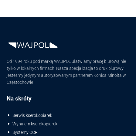
Od 1994 roku pod marką WAJPOL ułatwiamy pracę biurową nie
tylko w lokalnych firmach. Nasza specjalizacja to druk biurowy –
jesteśmy jedynym autoryzowanym partnerem Konica Minolta w
Częstochowie
Na skróty
Serwis kserokopiarek
E
Wynajem kserokopiarek
E
Systemy OCR
E