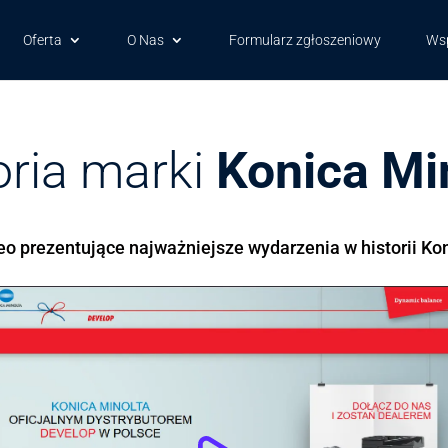
Oferta
O Nas
Formularz zgłoszeniowy
Wsp
oria marki
Konica Mi
eo prezentujące najważniejsze wydarzenia w historii Ko