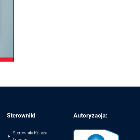
Sterowniki
Autoryzacja:
Sterowniki Konica
E