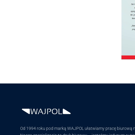
Od 1994 roku pod marką WAJPOL ułatwiamy pracę biurową nie