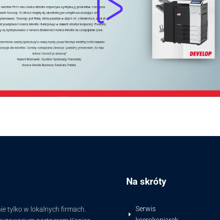
Na skróty
Serwis
 tylko w lokalnych firmach.
E