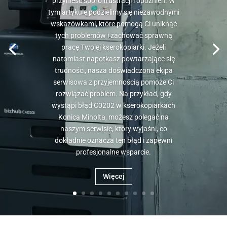
przynieść sporo frustracji i opóźnień. W
tym artykule podzielimy się niezawodnymi
wskazówkami, które pomogą Ci uniknąć
tych problemów i zachować sprawną
pracę Twojej kserokopiarki. Jeżeli
natomiast napotkasz powtarzające się
trudności, nasza doświadczona ekipa
serwisowa z przyjemnością pomoże Ci
rozwiązać problem. Na przykład, gdy
wystąpi błąd C0202 w kserokopiarkach
Konica Minolta, możesz polegać na
naszym serwisie, który wyjaśni, co
dokładnie oznacza ten błąd i zapewni
profesjonalne wsparcie.
Więcej