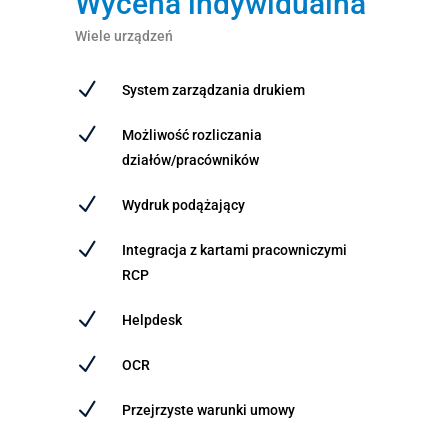
Wycena indywidualna
Wiele urządzeń
N
System zarządzania drukiem
N
Możliwość rozliczania
działów/pracówników
N
Wydruk podążający
N
Integracja z kartami pracowniczymi
RCP
N
Helpdesk
N
OCR
N
Przejrzyste warunki umowy