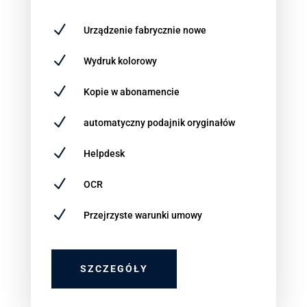
N
Urządzenie fabrycznie nowe
N
Wydruk kolorowy
N
Kopie w abonamencie
N
automatyczny podajnik oryginałów
N
Helpdesk
N
OCR
N
Przejrzyste warunki umowy
SZCZEGÓŁY