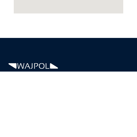
Od 1994 roku pod marką WAJPOL ułatwiamy pracę biurową nie
tylko w lokalnych firmach. Nasza specjalizacja to druk biurowy –
jesteśmy jedynym autoryzowanym partnerem Konica Minolta w
Częstochowie
Na skróty
Serwis kserokopiarek
E