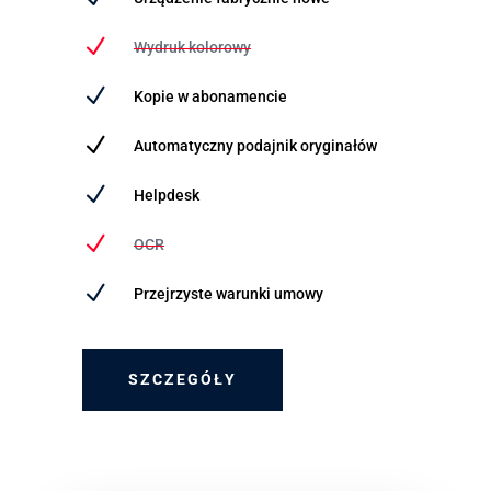
N
Wydruk kolorowy
N
Kopie w abonamencie
N
Automatyczny podajnik oryginałów
N
Helpdesk
N
OCR
N
Przejrzyste warunki umowy
SZCZEGÓŁY