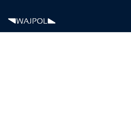
Od 1994 roku pod marką WAJPOL ułatwiamy pracę biurową nie
tylko w lokalnych firmach. Nasza specjalizacja to druk biurowy –
jesteśmy jedynym autoryzowanym partnerem Konica Minolta w
Częstochowie
Na skróty
Serwis kserokopiarek
E
Wynajem kserokopiarek
E
Systemy OCR
E
Smart Raport
E
Blog
E
O Nas
E
Formularz zgłoszeniowy
E