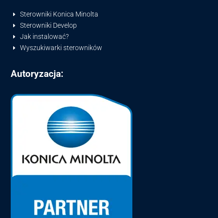
Sterowniki Konica Minolta
E
Sterowniki Develop
E
Jak instalować?
E
Wyszukiwarki sterowników
E
Autoryzacja: