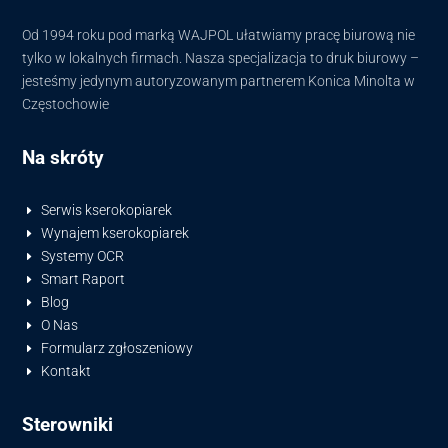
Od 1994 roku pod marką WAJPOL ułatwiamy pracę biurową nie
tylko w lokalnych firmach. Nasza specjalizacja to druk biurowy –
jesteśmy jedynym autoryzowanym partnerem Konica Minolta w
Częstochowie
Na skróty
Serwis kserokopiarek
E
Wynajem kserokopiarek
E
Systemy OCR
E
Smart Raport
E
Blog
E
O Nas
E
Formularz zgłoszeniowy
E
Kontakt
E
Sterowniki