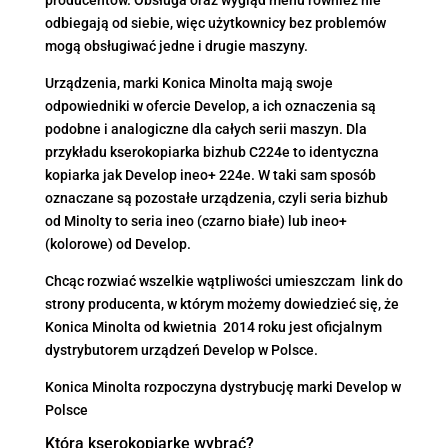
producentów. Obsługa oraz wygląd menu również nie
odbiegają od siebie, więc użytkownicy bez problemów
mogą obsługiwać jedne i drugie maszyny.
Urządzenia, marki Konica Minolta mają swoje
odpowiedniki w ofercie Develop, a ich oznaczenia są
podobne i analogiczne dla całych serii maszyn. Dla
przykładu kserokopiarka bizhub C224e to identyczna
kopiarka jak Develop ineo+ 224e. W taki sam sposób
oznaczane są pozostałe urządzenia, czyli seria bizhub
od Minolty to seria ineo (czarno białe) lub ineo+
(kolorowe) od Develop.
Chcąc rozwiać wszelkie wątpliwości umieszczam link do
strony producenta, w którym możemy dowiedzieć się, że
Konica Minolta od kwietnia 2014 roku jest oficjalnym
dystrybutorem urządzeń Develop w Polsce.
Konica Minolta rozpoczyna dystrybucję marki Develop w
Polsce
Którą kserokopiarkę wybrać?