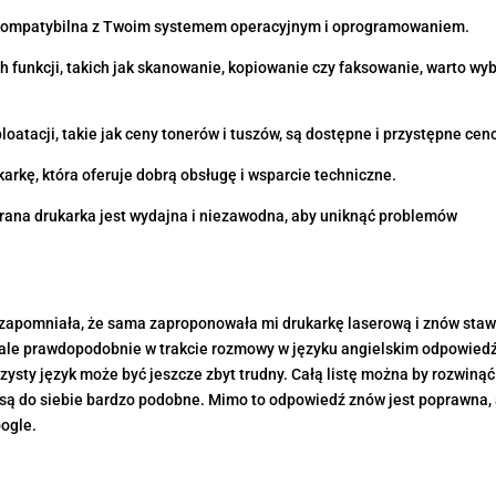
st kompatybilna z Twoim systemem operacyjnym i oprogramowaniem.
h funkcji, takich jak skanowanie, kopiowanie czy faksowanie, warto wy
ploatacji, takie jak ceny tonerów i tuszów, są dostępne i przystępne ce
karkę, która oferuje dobrą obsługę i wsparcie techniczne.
brana drukarka jest wydajna i niezawodna, aby uniknąć problemów
” zapomniała, że sama zaproponowała mi drukarkę laserową i znów staw
, ale prawdopodobnie w trakcie rozmowy w języku angielskim odpowied
zysty język może być jeszcze zbyt trudny. Całą listę można by rozwinąć
8 są do siebie bardzo podobne. Mimo to odpowiedź znów jest poprawna,
oogle.