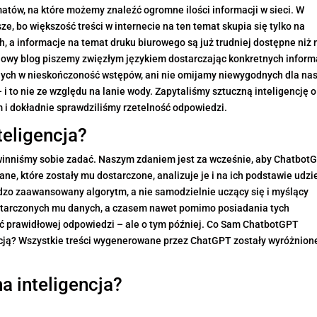
atów, na które możemy znaleźć ogromne ilości informacji w sieci. W
e, bo większość treści w internecie na ten temat skupia się tylko na
 a informacje na temat druku biurowego są już trudniej dostępne niż 
owy blog piszemy zwięzłym językiem dostarczając konkretnych inform
anych w nieskończoność wstępów, ani nie omijamy niewygodnych dla na
i to nie ze względu na lanie wody. Zapytaliśmy sztuczną inteligencję o
i dokładnie sprawdziliśmy rzetelność odpowiedzi.
teligencja?
winniśmy sobie zadać. Naszym zdaniem jest za wcześnie, aby Chatbot
ne, które zostały mu dostarczone, analizuje je i na ich podstawie udzi
rdzo zaawansowany algorytm, a nie samodzielnie uczący się i myślący
ostarczonych mu danych, a czasem nawet pomimo posiadania tych
elić prawidłowej odpowiedzi – ale o tym później. Co Sam ChatbotGPT
ncją? Wszystkie treści wygenerowane przez ChatGPT zostały wyróżnion
a inteligencja?