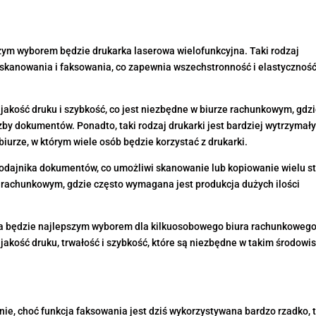
ym wyborem będzie drukarka laserowa wielofunkcyjna. Taki rodzaj
, skanowania i faksowania, co zapewnia wszechstronność i elastycznoś
jakość druku i szybkość, co jest niezbędne w biurze rachunkowym, gdz
by dokumentów. Ponadto, taki rodzaj drukarki jest bardziej wytrzymały
biurze, w którym wiele osób będzie korzystać z drukarki.
dajnika dokumentów, co umożliwi skanowanie lub kopiowanie wielu s
e rachunkowym, gdzie często wymagana jest produkcja dużych ilości
a będzie najlepszym wyborem dla kilkuosobowego biura rachunkowego
akość druku, trwałość i szybkość, które są niezbędne w takim środowi
ie, choć funkcja faksowania jest dziś wykorzystywana bardzo rzadko, 