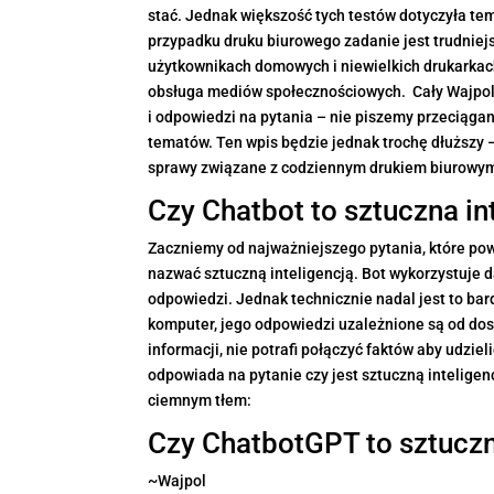
stać. Jednak większość tych testów dotyczyła tem
przypadku druku biurowego zadanie jest trudniejsz
użytkownikach domowych i niewielkich drukarkach,
obsługa mediów społecznościowych. Cały Wajpol
i odpowiedzi na pytania – nie piszemy przeciąg
tematów. Ten wpis będzie jednak trochę dłuższy – 
sprawy związane z codziennym drukiem biurowym 
Czy Chatbot to sztuczna in
Zaczniemy od najważniejszego pytania, które po
nazwać sztuczną inteligencją. Bot wykorzystuje da
odpowiedzi. Jednak technicznie nadal jest to ba
komputer, jego odpowiedzi uzależnione są od d
informacji, nie potrafi połączyć faktów aby udzi
odpowiada na pytanie czy jest sztuczną intelige
ciemnym tłem:
Czy ChatbotGPT to sztuczn
~Wajpol