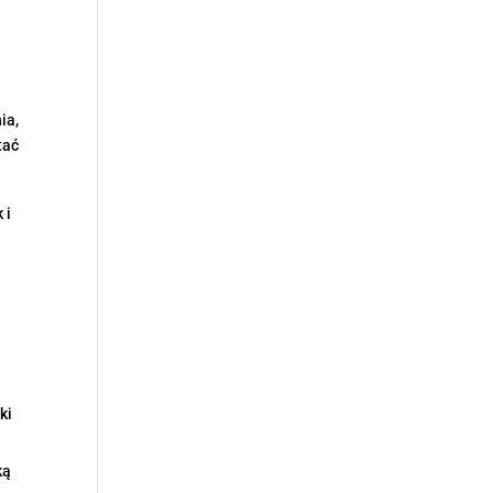
ia,
tać
 i
ki
ką