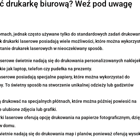
ać drukarkę biurową? Weź pod uwagę
domach, jednak często używane tylko do standardowych zadań drukowan
k drukarki laserowe posiadają wiele możliwości, które można wykorzys
tanie drukarek laserowych w nieoczekiwany sposób.
laserowe świetnie nadają się do drukowania personalizowanych naklejek
ie jak laptop, telefon czy pudełka na prezenty.
laserowe posiadają specjalne papiery, które można wykorzystać do
rby. To świetny sposób na stworzenie unikalnej odzieży lub gadżetów
 drukować na specjalnych płótnach, które można później powiesić na
ulubione zdjęcia lub grafiki.
ki laserowe oferują opcję drukowania na papierze fotograficznym, dzię
 w domu.
wietnie nadają się do drukowania map i planów, ponieważ oferują wyso