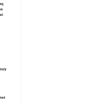
wy,
 w
ać
ybszy
eneś