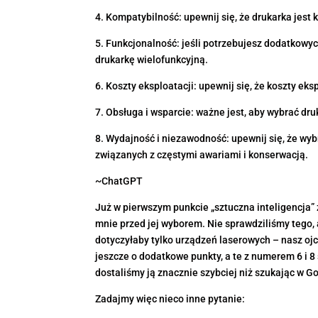
4. Kompatybilność: upewnij się, że drukarka je
5. Funkcjonalność: jeśli potrzebujesz dodatkowyc
drukarkę wielofunkcyjną.
6. Koszty eksploatacji: upewnij się, że koszty eks
7. Obsługa i wsparcie: ważne jest, aby wybrać dru
8. Wydajność i niezawodność: upewnij się, że wy
związanych z częstymi awariami i konserwacją.
~ChatGPT
Już w pierwszym punkcie „sztuczna inteligencja
mnie przed jej wyborem. Nie sprawdziliśmy tego
dotyczyłaby tylko urządzeń laserowych – nasz ojc
jeszcze o dodatkowe punkty, a te z numerem 6 i 
dostaliśmy ją znacznie szybciej niż szukając w G
Zadajmy więc nieco inne pytanie: