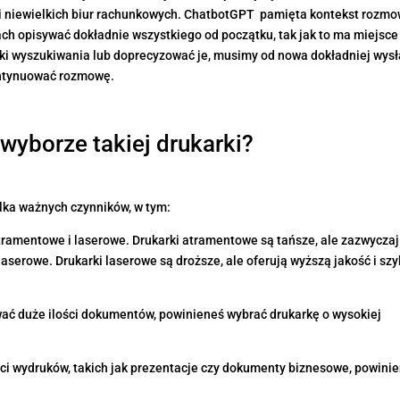
ci niewielkich biur rachunkowych. ChatbotGPT pamięta kontekst rozmo
ach opisywać dokładnie wszystkiego od początku, tak jak to ma miejsce
ki wyszukiwania lub doprecyzować je, musimy od nowa dokładniej wysł
ntynuować rozmowę.
wyborze takiej drukarki?
ilka ważnych czynników, w tym:
atramentowe i laserowe. Drukarki atramentowe są tańsze, ale zazwyczaj
 laserowe. Drukarki laserowe są droższe, ale oferują wyższą jakość i sz
wać duże ilości dokumentów, powinieneś wybrać drukarkę o wysokiej
ości wydruków, takich jak prezentacje czy dokumenty biznesowe, powini