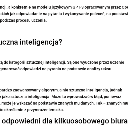
gencji, a konkretnie na modelu językowym GPT-3 opracowanym przez Op
takich jak odpowiadanie na pytania i wykonywanie poleceń, na podstaw
ł podczas procesu uczenia.
uczna inteligencja?
 do kategorii sztucznej inteligencji. Są one wyuczone przez uczenie
generować odpowiedzi na pytania na podstawie analizy tekstu.
l bardzo zaawansowany algorytm, a nie sztuczna inteligencja, jednak
e jako sztuczna inteligencja. Może to wprowadzać w błąd, ponieważ
, może je wskazać na podstawie znanych mu danych. Tak – znanych m
 to określenie z przymrużeniem oka.
ie odpowiedni dla kilkuosobowego biura